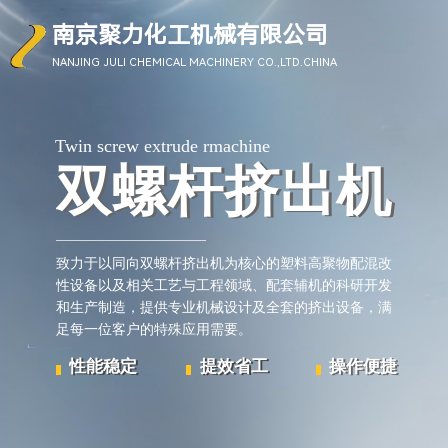
南京聚力化工机械有限公司
NANJING
JULI CHEMICAL
MACHINERY
CO.,LTD.CHINA
Twin screw extrude rmachine
双螺杆挤出机
双螺杆挤出机
致力于
以同向双螺杆挤出机为核心的塑料高聚物配混改
性设备以及相关工艺与工程领域、配套辅机的科研开发
和生产制造
，
提供专业机械设计及全套的挤出设备，满
足每一位客户的特殊应用需要。
性能稳定
提效省工
操作便捷
性能稳定
提效省工
操作便捷